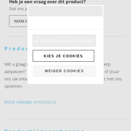
Heb je een vraag over dit product?
Stel ons jouw vraag
NEEM CONTACT OP
ACCEPTEER ALLE COOKIES
Productomschrijving
KIES JE COOKIES
Wilt u graag iets toevoegen of de indeling van het ontwerp
aanpassen? Geef dit dan duidelijk aan bij uw bestelling of stuur
WEIGER COOKIES
ons uw ontwerp toe. U kunt uiteraard ook altijd contact met ons
opnemen.
Bekijk volledige omschrijving