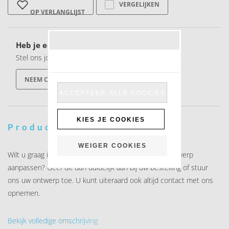
VERGELIJKEN
OP VERLANGLIJST
Heb je een vraag over dit product?
Stel ons jouw vraag
NEEM CONTACT OP
ACCEPTEER ALLE COOKIES
KIES JE COOKIES
Productomschrijving
WEIGER COOKIES
Wilt u graag iets toevoegen of de indeling van het ontwerp
aanpassen? Geef dit dan duidelijk aan bij uw bestelling of stuur
ons uw ontwerp toe. U kunt uiteraard ook altijd contact met ons
opnemen.
Bekijk volledige omschrijving