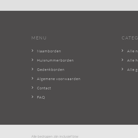
MENU
CATEG
Naamborden
Alle 
Huisnummerborden
Alle 
Gedenkborden
Alle 
Algemene voorwaarden
Contact
FAQ
Alle bedragen zijn inclusief btw