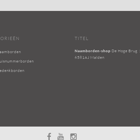
ORIEËN
TITEL
Naamborden-shop
De Hoge Brug
naamborden
6581AJ Malden
huisnummerborden
gedenkborden