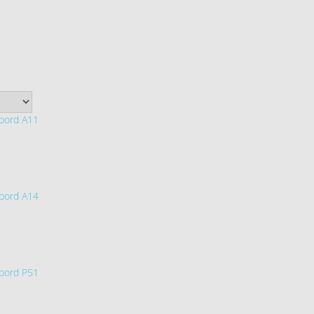
bord A11
bord A14
bord P51