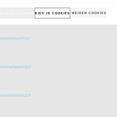
merbord K324
WEIGER COOKIES
R ALLE COOKIES
KIES JE COOKIES
isnummerbord K167
isnummerbord K323
isnummerbord K329