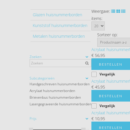
Weergave:
Glazen huisnummerborden
items:
Kunststof huisnummerborden
Sorteer op:
Metalen huisnummerborden
Acrylaat huisnummer
€ 56,95
Zoeken
BESTELLEN
Vergelijk
Subcategorieën
Acrylaat huisnummer
Handgeschreven huisnummerborden
€ 45,95
Acrylaat huisnummerborden
BESTELLEN
Brievenbus huisnummerborden
Lasergegraveerde huisnummerborden
Vergelijk
Acrylaat huisnummer
€ 10,95
Prijs
BESTELLEN